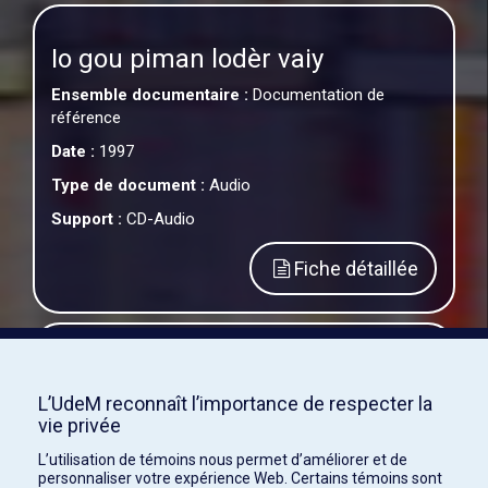
Io gou piman lodèr vaiy
Ensemble documentaire :
Documentation de
référence
Date :
1997
Type de document :
Audio
Support :
CD-Audio
Fiche détaillée
Corail
L’UdeM reconnaît l’importance de respecter la
Ensemble documentaire :
Documentation de
vie privée
référence
L’utilisation de témoins nous permet d’améliorer et de
Date :
1997
personnaliser votre expérience Web. Certains témoins sont