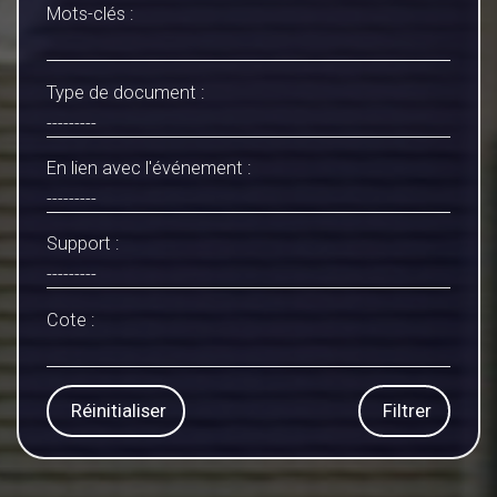
Mots-clés :
Type de document :
En lien avec l'événement :
Support :
Cote :
Réinitialiser
Filtrer