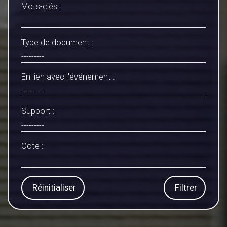
Mots-clés :
Type de document :
En lien avec l'événement :
Support :
Cote :
Réinitialiser
Filtrer