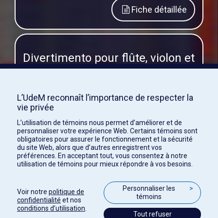
Fiche détaillée
Divertimento pour flûte, violon et
alto
Ensemble documentaire :
FD5 – Fonds de la
L’UdeM reconnaît l’importance de respecter la
SRDMH
vie privée
Auteur ou collecteur :
Jaegerhuber, Werner
L’utilisation de témoins nous permet d’améliorer et de
Date :
1951
personnaliser votre expérience Web. Certains témoins sont
obligatoires pour assurer le fonctionnement et la sécurité
Type de document :
Partition
du site Web, alors que d’autres enregistrent vos
préférences. En acceptant tout, vous consentez à notre
Support :
papier
utilisation de témoins pour mieux répondre à vos besoins.
Fiche détaillée
Personnaliser les
>
Voir notre
politique de
témoins
confidentialité
et nos
conditions d’utilisation
.
Tout refuser